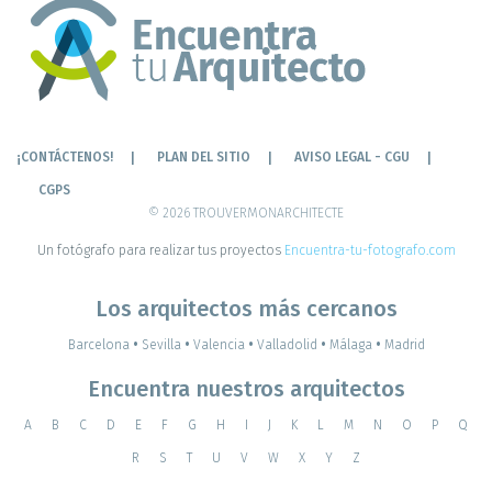
¡CONTÁCTENOS!
PLAN DEL SITIO
AVISO LEGAL - CGU
CGPS
© 2026 TROUVERMONARCHITECTE
Un fotógrafo para realizar tus proyectos
Encuentra-tu-fotografo.com
Los arquitectos más cercanos
Barcelona
•
Sevilla
•
Valencia
•
Valladolid
•
Málaga
•
Madrid
Encuentra nuestros arquitectos
A
B
C
D
E
F
G
H
I
J
K
L
M
N
O
P
Q
R
S
T
U
V
W
X
Y
Z