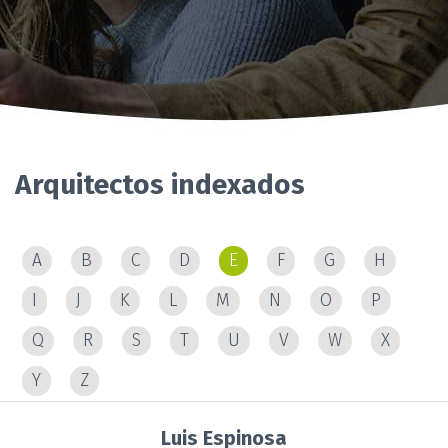
Arquitectos indexados
A
B
C
D
E
F
G
H
I
J
K
L
M
N
O
P
Q
R
S
T
U
V
W
X
Y
Z
Luis Espinosa