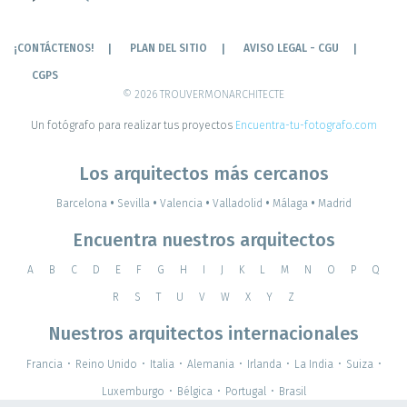
¡CONTÁCTENOS!
PLAN DEL SITIO
AVISO LEGAL - CGU
CGPS
© 2026 TROUVERMONARCHITECTE
Un fotógrafo para realizar tus proyectos
Encuentra-tu-fotografo.com
Los arquitectos más cercanos
Barcelona
•
Sevilla
•
Valencia
•
Valladolid
•
Málaga
•
Madrid
Encuentra nuestros arquitectos
A
B
C
D
E
F
G
H
I
J
K
L
M
N
O
P
Q
R
S
T
U
V
W
X
Y
Z
Nuestros arquitectos internacionales
Francia
•
Reino Unido
•
Italia
•
Alemania
•
Irlanda
•
La India
•
Suiza
•
Luxemburgo
•
Bélgica
•
Portugal
•
Brasil