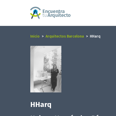
Inicio
Arquitectos Barcelona
HHarq
HHarq