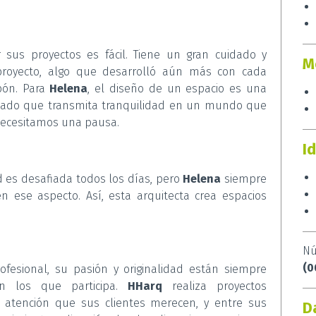
r sus proyectos es fácil. Tiene un gran cuidado y
M
 proyecto, algo que desarrolló aún más con cada
apón. Para
Helena
, el diseño de un espacio es una
tado que transmita tranquilidad en un mundo que
necesitamos una pausa.
I
d es desafiada todos los días, pero
Helena
siempre
 ese aspecto. Así, esta arquitecta crea espacios
Nú
(0
esional, su pasión y originalidad están siempre
n los que participa.
HHarq
realiza proyectos
a atención que sus clientes merecen, y entre sus
D