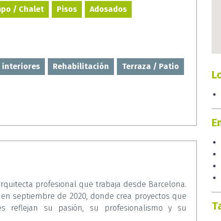
po / Chalet
Pisos
Adosados
 interiores
Rehabilitación
Terraza / Patio
L
E
quitecta profesional que trabaja desde Barcelona.
a en septiembre de 2020, donde crea proyectos que
T
nes reflejan su pasión, su profesionalismo y su