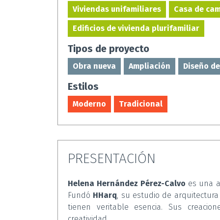
Viviendas unifamiliares
Casa de cam
Edificios de vivienda plurifamiliar
Tipos de proyecto
Obra nueva
Ampliación
Diseño de
Estilos
Moderno
Tradicional
PRESENTACIÓN
Helena Hernández Pérez-Calvo
es una ar
Fundó
HHarq
, su estudio de arquitectur
tienen veritable esencia. Sus creacio
creatividad.