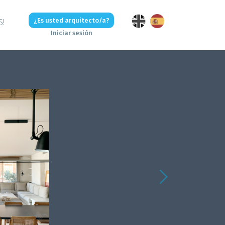
¿Es usted arquitecto/a?
S!
Iniciar sesión