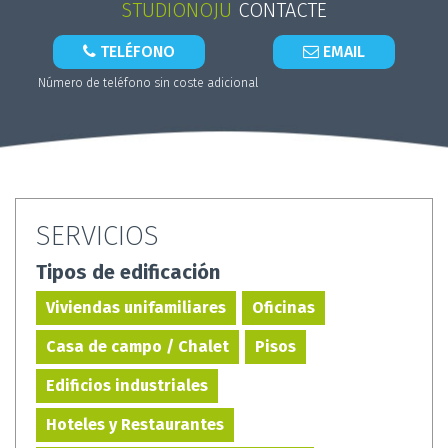
STUDIONOJU
CONTACTE
TELÉFONO
EMAIL
Número de teléfono sin coste adicional
SERVICIOS
Tipos de edificación
Viviendas unifamiliares
Oficinas
Casa de campo / Chalet
Pisos
Edificios industriales
Hoteles y Restaurantes