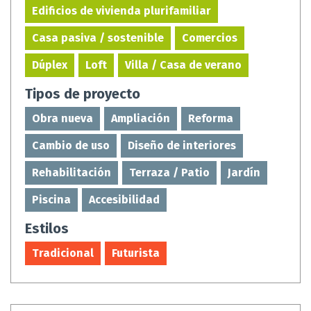
Edificios de vivienda plurifamiliar
Casa pasiva / sostenible
Comercios
Dúplex
Loft
Villa / Casa de verano
Tipos de proyecto
Obra nueva
Ampliación
Reforma
Cambio de uso
Diseño de interiores
Rehabilitación
Terraza / Patio
Jardín
Piscina
Accesibilidad
Estilos
Tradicional
Futurista