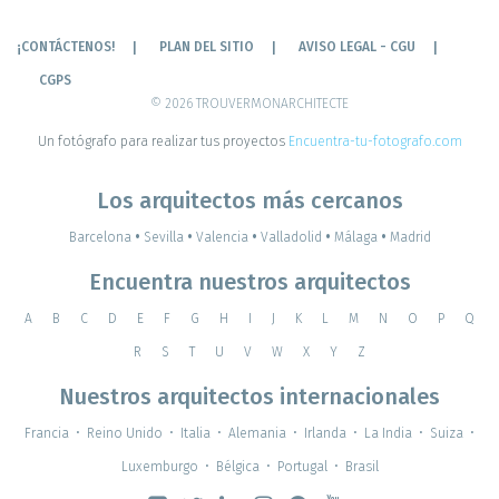
¡CONTÁCTENOS!
PLAN DEL SITIO
AVISO LEGAL - CGU
CGPS
© 2026 TROUVERMONARCHITECTE
Un fotógrafo para realizar tus proyectos
Encuentra-tu-fotografo.com
Los arquitectos más cercanos
Barcelona
•
Sevilla
•
Valencia
•
Valladolid
•
Málaga
•
Madrid
Encuentra nuestros arquitectos
A
B
C
D
E
F
G
H
I
J
K
L
M
N
O
P
Q
R
S
T
U
V
W
X
Y
Z
Nuestros arquitectos internacionales
Francia
•
Reino Unido
•
Italia
•
Alemania
•
Irlanda
•
La India
•
Suiza
•
Luxemburgo
•
Bélgica
•
Portugal
•
Brasil