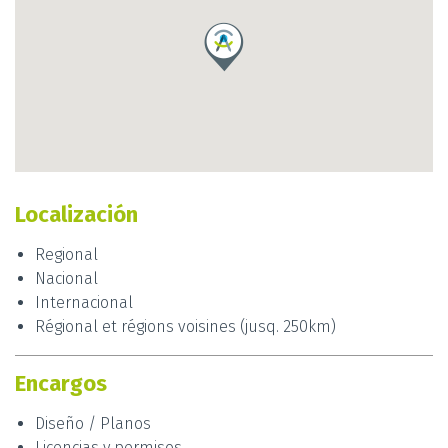
crean productos y
espacios innovadores
.
Contacte ya con Antonio Mora de
NOJU
y comience
a darle vida a su proyecto desde la primera cita.
Localización
Regional
Nacional
Internacional
Régional et régions voisines (jusq. 250km)
Encargos
Diseño / Planos
Licencias y permisos