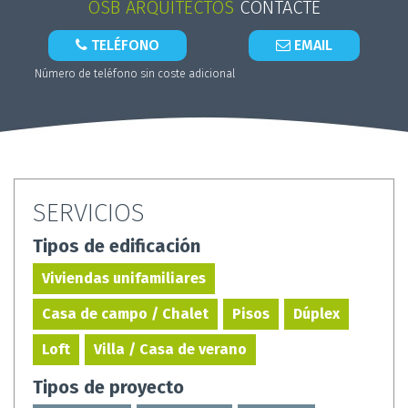
OSB ARQUITECTOS
CONTACTE
TELÉFONO
EMAIL
Número de teléfono sin coste adicional
SERVICIOS
Tipos de edificación
Viviendas unifamiliares
Casa de campo / Chalet
Pisos
Dúplex
Loft
Villa / Casa de verano
Tipos de proyecto