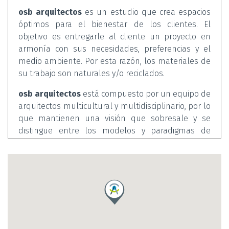
osb arquitectos
es un estudio que crea espacios
óptimos para el bienestar de los clientes. El
objetivo es entregarle al cliente un proyecto en
armonía con sus necesidades, preferencias y el
medio ambiente. Por esta razón, los materiales de
su trabajo son naturales y/o reciclados.
osb arquitectos
está compuesto por un equipo de
arquitectos multicultural y multidisciplinario, por lo
que mantienen una visión que sobresale y se
distingue entre los modelos y paradigmas de
diseño y arquitectura.
Este estudio trabaja en diferentes ciudades como
Valencia
. Los diversos servicios que presta son a
medida: reformas integrales, bioconstrucción,
acondicionamiento de espacios, renovación,
ampliación, entre otros. Que sean proyectos
públicos o privados, los arquitectos de este estudio