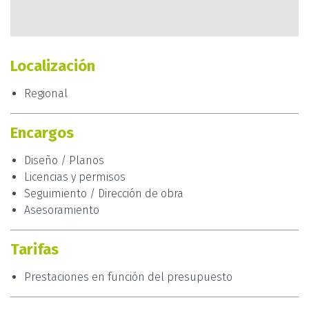
se esmeran por proponer un diseño único.
osb arquitectos
propone de igual manera
estudios de viabilidad, asesoramiento y asistencia,
entre otros.
Localización
Regional
Contacte ya con
Cedric
Bastin,
arquitecto de
osb arquitectos
, y comience a darle vida a su
Encargos
proyecto desde la primera cita.
Diseño / Planos
Licencias y permisos
Seguimiento / Dirección de obra
Asesoramiento
Tarifas
Prestaciones en función del presupuesto