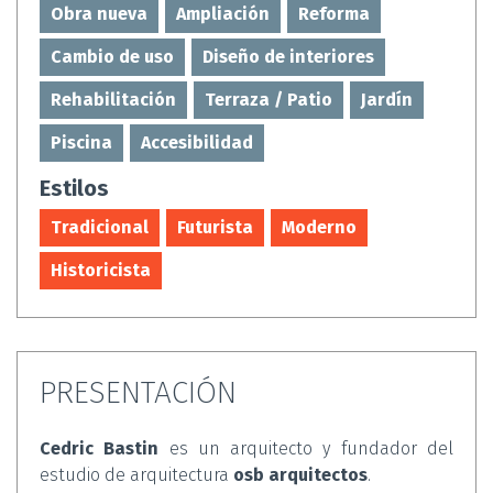
Obra nueva
Ampliación
Reforma
Cambio de uso
Diseño de interiores
Rehabilitación
Terraza / Patio
Jardín
Piscina
Accesibilidad
Estilos
Tradicional
Futurista
Moderno
Historicista
PRESENTACIÓN
Cedric Bastin
es un arquitecto y fundador del
estudio de arquitectura
osb arquitectos
.