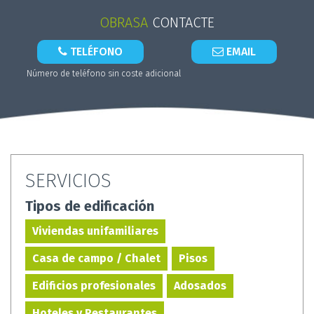
OBRASA
CONTACTE
TELÉFONO
EMAIL
Número de teléfono sin coste adicional
SERVICIOS
Tipos de edificación
Viviendas unifamiliares
Casa de campo / Chalet
Pisos
Edificios profesionales
Adosados
Hoteles y Restaurantes