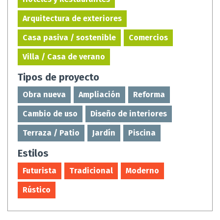
Arquitectura de exteriores
Casa pasiva / sostenible
Comercios
Villa / Casa de verano
Tipos de proyecto
Obra nueva
Ampliación
Reforma
Cambio de uso
Diseño de interiores
Terraza / Patio
Jardín
Piscina
Estilos
Futurista
Tradicional
Moderno
Rústico