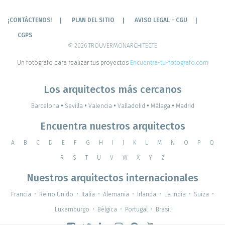
¡CONTÁCTENOS!
PLAN DEL SITIO
AVISO LEGAL - CGU
CGPS
© 2026 TROUVERMONARCHITECTE
Un fotógrafo para realizar tus proyectos
Encuentra-tu-fotografo.com
Los arquitectos más cercanos
Barcelona
•
Sevilla
•
Valencia
•
Valladolid
•
Málaga
•
Madrid
Encuentra nuestros arquitectos
A
B
C
D
E
F
G
H
I
J
K
L
M
N
O
P
Q
R
S
T
U
V
W
X
Y
Z
Nuestros arquitectos internacionales
Francia
•
Reino Unido
•
Italia
•
Alemania
•
Irlanda
•
La India
•
Suiza
•
Luxemburgo
•
Bélgica
•
Portugal
•
Brasil