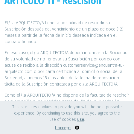
ARTÍCULO 11 - Rescisión
El/La ARQUITECTO/A tiene la posibilidad de rescindir su
Suscripción después del vencimiento de un plazo de doce (12)
meses a partir de la fecha de inicio deseada indicada en el
contrato firmado.
En ese caso, el/la ARQUITECTO/A deberá informar a la Sociedad
de su voluntad de no renovar su Suscripción por correo con
acuse de recibo a la dirección customerservice@encuentra-tu-
arquitecto.com o por carta certificada al domicilio social de la
Sociedad, al menos 15 días antes de la fecha de renovación
tácita de la Suscripción contratada por el/la ARQUITECTO/A.
Como el/la ARQUITECTO/A no dispone de la facultad de rescindir
su suscripción a los Servicios antes del fin de la Suscripción,
This site uses cookies to provide you with the best possible
el/la Arquitecto/a deberá cumplir con los pagos, como se
experience. By continuing to use this site, you agree to the
establece en los artículos 5 y 6 de las presentes CGPS.
use of cookies
use
.
I accept