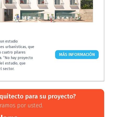
 un estudio
es urbanísticas, que
 cuatro pilares
MÁS INFORMACIÓN
ía. “No hay proyecto
el estudio, que
l sector.
quitecto para su proyecto?
ramos por usted.