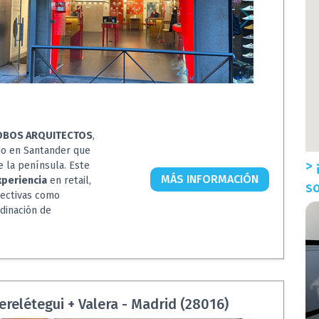
LOBOS ARQUITECTOS
,
ado en Santander que
> 
e la península. Este
MÁS INFORMACIÓN
xperiencia
en retail,
so
olectivas como
rdinación de
erelétegui + Valera - Madrid (28016)