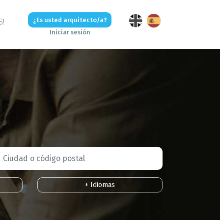
¿Es usted arquitecto/a?
S!
Iniciar sesión
+ Idiomas