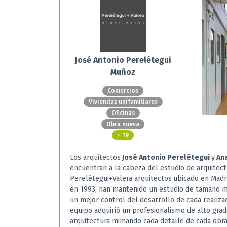
José Antonio Perelétegui
Muñoz
Comercios
Viviendas unifamiliares
Oficinas
Obra nueva
+ 19
Los arquitectos
José Antonio Perelétegui
y
Ana
encuentran a la cabeza del estudio de arquitect
Perelétegui+Valera arquitectos
ubicado en Madr
en 1993, han mantenido un estudio de tamaño m
un mejor control del desarrollo de cada realizac
equipo adquirió un profesionalismo de alto grad
arquitectura mimando cada detalle de cada obra