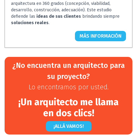
arquitectura en 360 grados (concepción, viabilidad,
desarrollo, construcción, adecuación). Este estudio
defiende las
ideas de sus clientes
brindando siempre
soluciones reales
.
MÁS INFORMACIÓN
¿No encuentra un arquitecto para
su proyecto?
Lo encontramos por usted.
¡Un arquitecto me llama
en dos clics!
¡ALLÁ VAMOS!