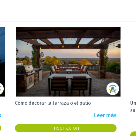
Un gran apartamento en pocos metros
Un
s
Leer más
Inspiración